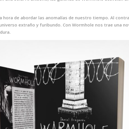
la hora de abordar las anomalías de nuestro tiempo. Al contrar
u universo extraño y furibundo. Con Wormhole nos trae una n
 dura.