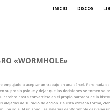
INICIO
DISCOS
LI
IBRO «WORMHOLE»
 ve empujado a aceptar un trabajo en una cárcel. Pero nada 
r en su propia psique y dejar que las decisiones se tomen sola
 cerebro hasta convertirse en el propio narrador de la histor
 alejadas de su radio de acción. De esta extraña forma, cierta
n una sola. Al unísono, las galerías de Wormhole desvelan un