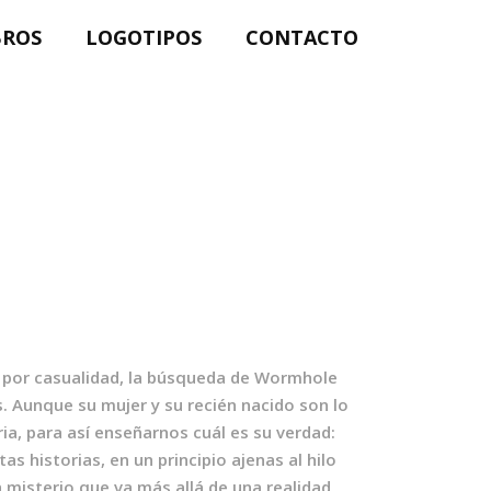
BROS
LOGOTIPOS
CONTACTO
es por casualidad, la búsqueda de Wormhole
s. Aunque su mujer y su recién nacido son lo
ia, para así enseñarnos cuál es su verdad:
s historias, en un principio ajenas al hilo
 misterio que va más allá de una realidad